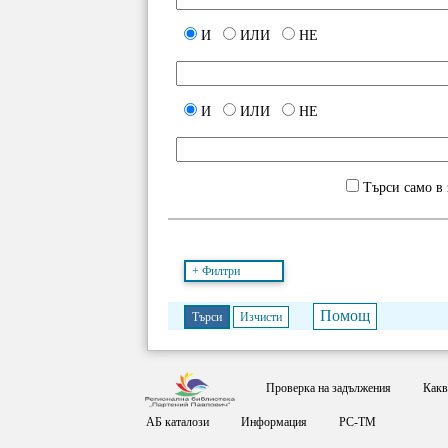
И
ИЛИ
НЕ
И
ИЛИ
НЕ
Търси само в 
+ Филтри
Търси
Изчисти
Проверка на задължения
Какв
АБ каталози
Информация
РС-ТМ