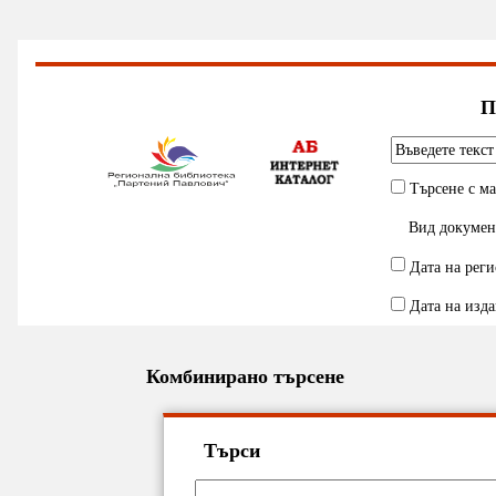
П
Търсене с м
Вид докумен
Дата на рег
Дата на изд
Комбинирано търсене
Търси